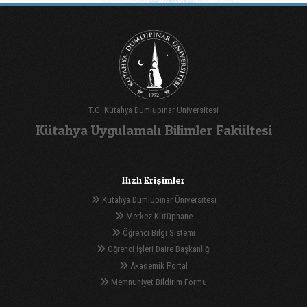
T.C. Kütahya Dumlupınar Üniversitesi
Kütahya Uygulamalı Bilimler Fakültesi
Hızlı Erişimler
Kütahya Dumlupınar Üniversitesi
Merkez Kütüphane
Öğrenci Bilgi Sistemi
Öğrenci İşleri Daire Başkanlığı
Akademik Portal
Memnuniyet Bildirim Formu