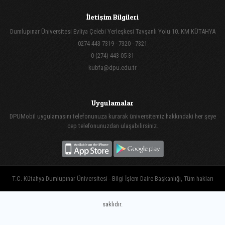
İletişim Bilgileri
Dumlupınar Üniversitesi Evliya Çelebi Yerleşkesi Tavşanlı Yolu 10. KM KÜTAHYA
0274 443 7319 - 7320 - 7321
0 (274) 443 05 31
kubfa@dpu.edu.tr
Uygulamalar
DPUMobil uygulamasını telefonunuza kurarak üniversitemiz hakkındaki her şeye
cep telefonunuzdan ulaşabilirsiniz.
T.C. Kütahya Dumlupınar Üniversitesi - Bilgi İşlem Daire Başkanlığı, Tüm hakları
saklıdır.