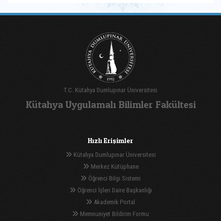
T.C. Kütahya Dumlupınar Üniversitesi
Kütahya Uygulamalı Bilimler Fakültesi
Hızlı Erişimler
Kütahya Dumlupınar Üniversitesi
Merkez Kütüphane
Öğrenci Bilgi Sistemi
Öğrenci İşleri Daire Başkanlığı
Akademik Portal
Memnuniyet Bildirim Formu