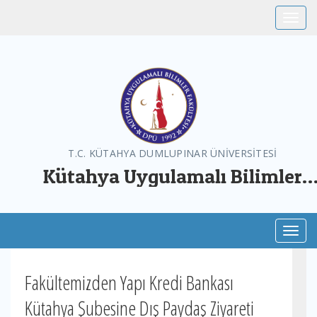
Toggle
T.C. KÜTAHYA DUMLUPINAR ÜNİVERSİTESİ
Kütahya Uygulamalı Bilimler
Fakültesi
Toggl
Fakültemizden Yapı Kredi Bankası
Kütahya Şubesine Dış Paydaş Ziyareti