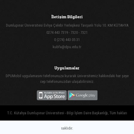
İletişim Bilgileri
Dumlupınar Üniversitesi Evliya Çelebi Yerleşkesi Tavşanlı Yolu 10. KM KÜTAHYA
0274 443 7319 - 7320 - 7321
0 (274) 443 05 31
kubfa@dpu.edu.tr
Uygulamalar
DPUMobil uygulamasını telefonunuza kurarak üniversitemiz hakkındaki her şeye
cep telefonunuzdan ulaşabilirsiniz.
T.C. Kütahya Dumlupınar Üniversitesi - Bilgi İşlem Daire Başkanlığı, Tüm hakları
saklıdır.