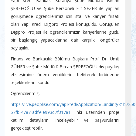
Yapı Kredi Bankası Kütahya Şube Müdürü Bircan
ŞEREFOĞLU ve Şube Personeli Elif SEZER ile yapılan
görüşmede öğrencilerimiz için staj ve kariyer fırsatı
olan Yapı Kredi Digipro Projesi konuşuldu. Görüşülen
Digipro Projesi ile öğrencilerimizin kariyerlerine güçlü
bir başlangıç yapacaklarına dair karşılıklı öngörüler
paylaşıldı.
Finans ve Bankacılık Bölümü Başkanı Prof. Dr. Ümit
GÜNER ve Şube Müdürü Bircan ŞEREFOĞLU dış paydaş
etkileşimine önem verdiklerini belirterek birbirlerine
teşekkürlerini sundu.
Öğrencilerimiz,
https://live.peoplise.com/yapikredi/Application/Landing/81b7250
57fb-4787-adf9-e993d7f31781
linki üzerinden proje
katılım detaylarını inceleyebilir ve başvurularını
gerçekleştirebilir.