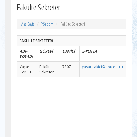
Fakülte Sekreteri
Ana Sayfa
Yönetim
Fakülte Sekreteri
FAKÜLTE SEKRETERİ
ADI-
GÖREVİ
DAHİLİ
E-POSTA
SOYADI
Yaşar
Fakülte
7307
yasar.cakici@dpu.edu.tr
ÇAKICI
Sekreteri