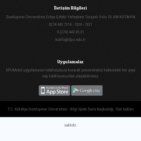
İletişim Bilgileri
Dumlupınar Üniversitesi Evliya Çelebi Yerleşkesi Tavşanlı Yolu 10. KM KÜTAHYA
0274 443 7319 - 7320 - 7321
0 (274) 443 05 31
kubfa@dpu.edu.tr
Uygulamalar
DPUMobil uygulamasını telefonunuza kurarak üniversitemiz hakkındaki her şeye
cep telefonunuzdan ulaşabilirsiniz.
T.C. Kütahya Dumlupınar Üniversitesi - Bilgi İşlem Daire Başkanlığı, Tüm hakları
saklıdır.