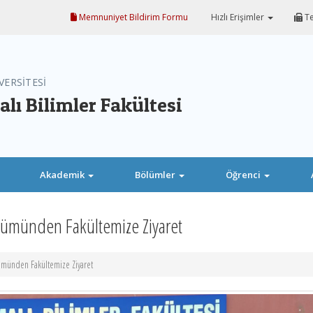
Memnuniyet Bildirim Formu
Hızlı Erişimler
Te
VERSİTESİ
ı Bilimler Fakültesi
Akademik
Bölümler
Öğrenci
lümünden Fakültemize Ziyaret
ümünden Fakültemize Ziyaret