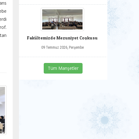
ans
ebe
erdi
rof.
ktan
Fakültemizde Mezuniyet Coşkusu
09 Temmuz 2026, Perşembe
Tüm Manşetler