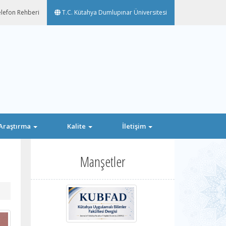
lefon Rehberi
T.C. Kütahya Dumlupınar Üniversitesi
Araştırma
Kalite
İletişim
Manşetler