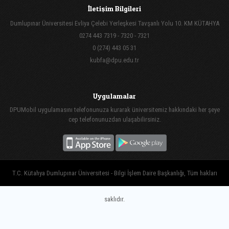
İletişim Bilgileri
Dumlupınar Üniversitesi Evliya Çelebi Yerleşkesi Tavşanlı Yolu 10. KM KÜTAHYA
0274 443 7319 - 7320 - 7321
0 (274) 443 05 31
kubfa@dpu.edu.tr
Uygulamalar
DPUMobil uygulamasını telefonunuza kurarak üniversitemiz hakkındaki her şeye
cep telefonunuzdan ulaşabilirsiniz.
T.C. Kütahya Dumlupınar Üniversitesi - Bilgi İşlem Daire Başkanlığı, Tüm hakları
saklıdır.